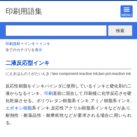
印刷用語集
印刷資材
>
インキ
>
インキ
全てのカテゴリを
表示
二液反応型インキ
にえきはんのうがたいんき / two-component reactive ink;two pot reaction ink
反応性樹脂をインキバインダに使用しているインキと硬化剤の二
液からなるインキ。
印刷
直前に混合して,印刷後に化学反応させ硬
化乾燥させる。ポリウレタン樹脂系インキ,アミノ樹脂系インキ,
エポキシ樹脂
系インキ,反応性アクリル樹脂系インキなどがあり,
耐熱性・耐薬品性・耐摩耗性などが要求される場合に用いられ
る。