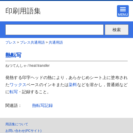
印刷用語集
プレス
>
プレス共通用語
>
共通用語
熱転写
ねつてんしゃ / heat transfer
発熱する印字ヘッドの熱により，あらかじめシート上に塗布され
た
ワックス
ベースのインキまたは
染料
などを溶かし，普通紙など
に
転写
・記録すること。
関連語：
熱転写記録
用語集について
お問い合わせ(PCサイト)