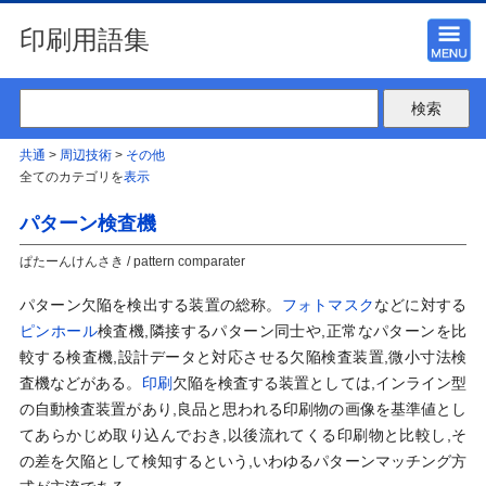
印刷用語集
共通
>
周辺技術
>
その他
全てのカテゴリを
表示
パターン検査機
ぱたーんけんさき / pattern comparater
パターン欠陥を検出する装置の総称。
フォトマスク
などに対する
ピンホール
検査機,隣接するパターン同士や,正常なパターンを比
較する検査機,設計データと対応させる欠陥検査装置,微小寸法検
査機などがある。
印刷
欠陥を検査する装置としては,インライン型
の自動検査装置があり,良品と思われる印刷物の画像を基準値とし
てあらかじめ取り込んでおき,以後流れてくる印刷物と比較し,そ
の差を欠陥として検知するという,いわゆるパターンマッチング方