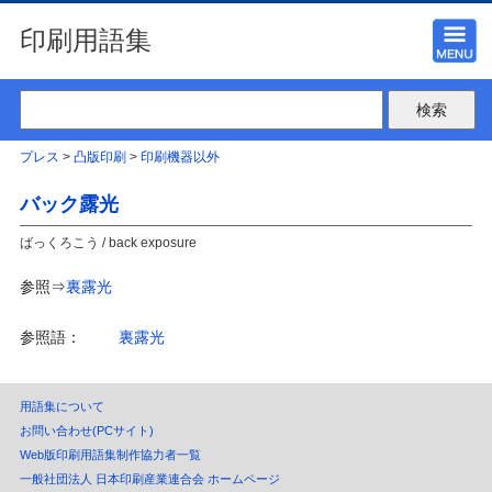
印刷用語集
プレス
>
凸版印刷
>
印刷機器以外
バック露光
ばっくろこう / back exposure
参照⇒
裏露光
参照語：
裏露光
用語集について
お問い合わせ(PCサイト)
Web版印刷用語集制作協力者一覧
一般社団法人 日本印刷産業連合会 ホームページ