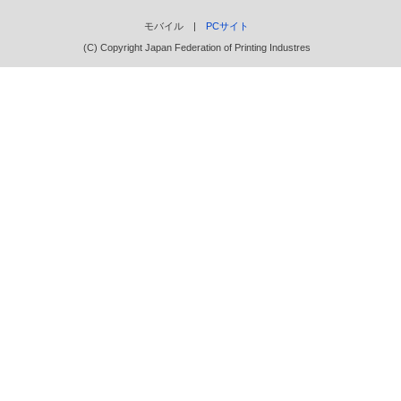
モバイル |
PCサイト
(C) Copyright Japan Federation of Printing Industres