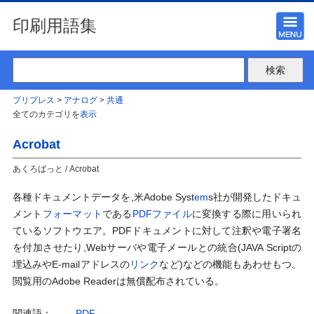
印刷用語集
プリプレス
>
アナログ
>
共通
全てのカテゴリを
表示
Acrobat
あくろばっと / Acrobat
各種ドキュメントデータを,米Adobe Syst
em
s社が開発したドキュ
メント
フォーマット
である
PDF
ファイル
に変換する際に用いられ
ているソフトウエア。PDFドキュメントに対して注釈や電子署名
を付加させたり,Webサーバや電子メールとの統合(JAVA Scriptの
埋込みやE-mailアドレスの
リンク
など)などの機能もあわせもつ。
閲覧用のAdobe Readerは無償配布されている。
関連語：
PDF