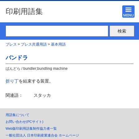
印刷用語集
プレス
>
プレス共通用語
>
基本用語
バンドラ
ばんどら / bundler;bundling machine
折り丁
を結束する装置。
関連語：
スタッカ
用語集について
お問い合わせ(PCサイト)
Web版印刷用語集制作協力者一覧
一般社団法人 日本印刷産業連合会 ホームページ