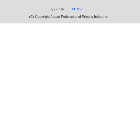
モバイル |
PCサイト
(C) Copyright Japan Federation of Printing Industres