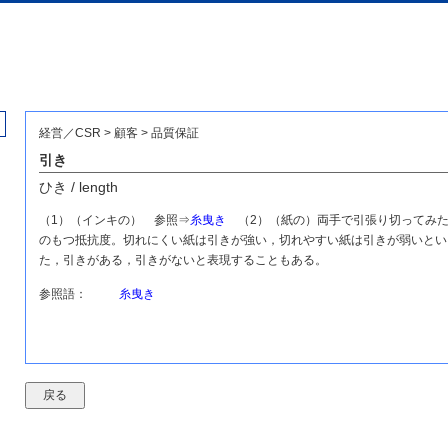
経営／CSR > 顧客 > 品質保証
引き
ひき / length
（1）（インキの） 参照⇒
糸曳き
（2）（紙の）両手で引張り切ってみた
のもつ抵抗度。切れにくい紙は引きが強い，切れやすい紙は引きが弱いとい
た，引きがある，引きがないと表現することもある。
参照語：
糸曳き