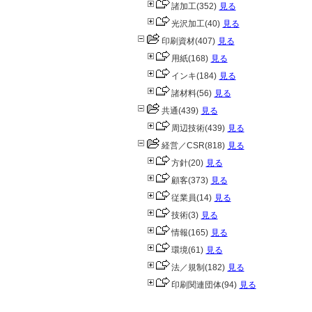
諸加工
(352)
見る
光沢加工
(40)
見る
印刷資材
(407)
見る
用紙
(168)
見る
インキ
(184)
見る
諸材料
(56)
見る
共通
(439)
見る
周辺技術
(439)
見る
経営／CSR
(818)
見る
方針
(20)
見る
顧客
(373)
見る
従業員
(14)
見る
技術
(3)
見る
情報
(165)
見る
環境
(61)
見る
法／規制
(182)
見る
印刷関連団体
(94)
見る