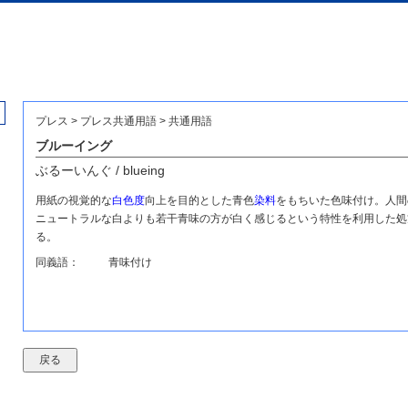
プレス > プレス共通用語 > 共通用語
ブルーイング
ぶるーいんぐ / blueing
用紙の視覚的な
白色度
向上を目的とした青色
染料
をもちいた色味付け。人間
ニュートラルな白よりも若干青味の方が白く感じるという特性を利用した処
る。
同義語：
青味付け