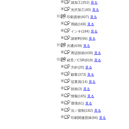
諸加工
(352)
見る
光沢加工
(40)
見る
印刷資材
(407)
見る
用紙
(168)
見る
インキ
(184)
見る
諸材料
(56)
見る
共通
(439)
見る
周辺技術
(439)
見る
経営／CSR
(818)
見る
方針
(20)
見る
顧客
(373)
見る
従業員
(14)
見る
技術
(3)
見る
情報
(165)
見る
環境
(61)
見る
法／規制
(182)
見る
印刷関連団体
(94)
見る