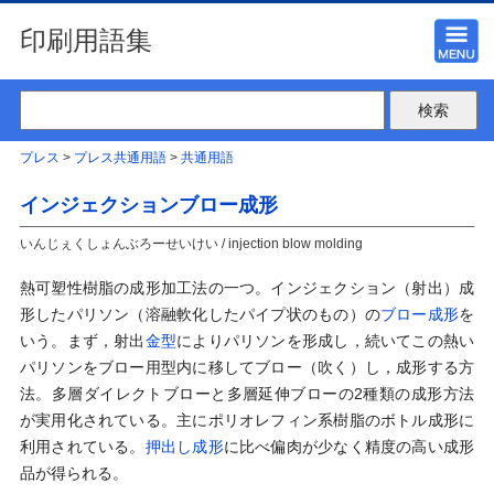
印刷用語集
プレス
>
プレス共通用語
>
共通用語
インジェクションブロー成形
いんじぇくしょんぶろーせいけい / injection blow molding
熱可塑性樹脂の成形加工法の一つ。インジェクション（射出）成
形したパリソン（溶融軟化したパイプ状のもの）の
ブロー成形
を
いう。まず，射出
金型
によりパリソンを形成し，続いてこの熱い
パリソンをブロー用型内に移してブロー（吹く）し，成形する方
法。多層ダイレクトブローと多層延伸ブローの2種類の成形方法
が実用化されている。主にポリオレフィン系樹脂のボトル成形に
利用されている。
押出し成形
に比べ偏肉が少なく精度の高い成形
品が得られる。