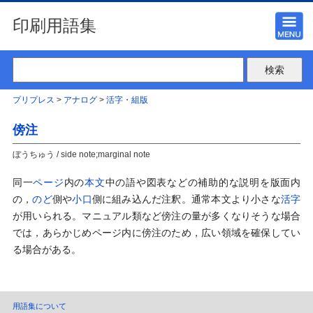
印刷用語集
プリプレス
>
アナログ
>
活字・組版
傍注
ぼうちゅう / side note;marginal note
同一
ページ
内の
本文
中の語や図表などの補助的な説明を版面内
の，
のど
側や
小口
側に組み込んだ注釈。通常本文より小さな
活字
が用いられる。マニュアル類など傍注の量が多くなりそうな場合
では，あらかじめページ内に傍注のため，広い領域を確保してい
る場合がある。
用語集について