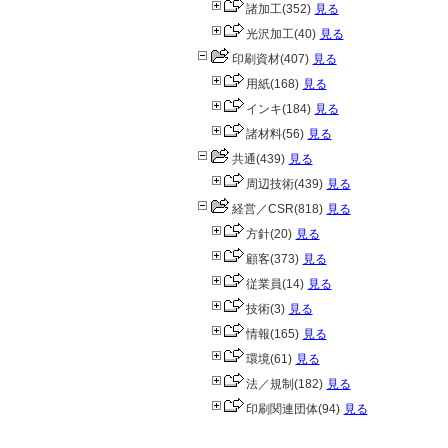
諸加工
(352)
見る
光沢加工
(40)
見る
印刷資材
(407)
見る
用紙
(168)
見る
インキ
(184)
見る
諸材料
(56)
見る
共通
(439)
見る
周辺技術
(439)
見る
経営／CSR
(818)
見る
方針
(20)
見る
顧客
(373)
見る
従業員
(14)
見る
技術
(3)
見る
情報
(165)
見る
環境
(61)
見る
法／規制
(182)
見る
印刷関連団体
(94)
見る