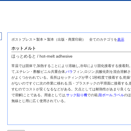
ポストプレス > 製本 > 製本（出版・商業印刷）
全てのカテゴリを
表示
ホットメルト
ほっとめると / hot-melt adhesive
常温では固体で,加熱することにより溶融し,冷却により固化接着する接着剤
て,エチレン・酢酸ビニル共重合体,
パラ
フィン,ロジン,抗酸化剤を混合溶解
がよくつかわれている。長所はセッティングが早く1秒程度で接着する,乾燥
がないのですぐに次の作業に移れる,箔・プラスチックの平滑面に接着する,
すむのでコストが安くなるなどがある。欠点としては耐熱性があまり良くな
で溶解)ことである。用途としては,
サック貼り機
での箱,
段ボール
,
ラベル
のほ
無線とじ用に広く使用されている。