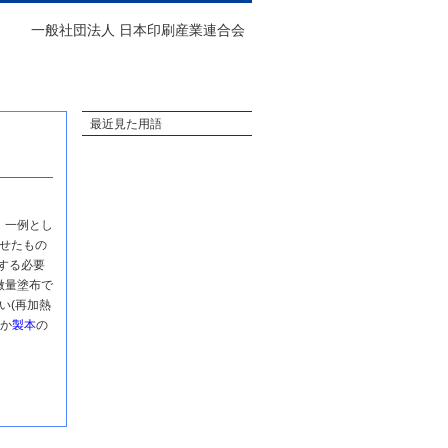
一般社団法人 日本印刷産業連合会
最近見た用語
。一例とし
させたもの
する必要
微量塗布で
い(再加熱
か
製本
の