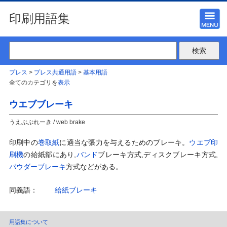
印刷用語集
プレス
>
プレス共通用語
>
基本用語
全てのカテゴリを
表示
ウエブブレーキ
うえぶぶれーき / web brake
印刷中の
巻取紙
に適当な張力を与えるためのブレーキ。
ウエブ印
刷機
の給紙部にあり,
バンド
ブレーキ方式,ディスクブレーキ方式,
パウダーブレーキ
方式などがある。
同義語：
給紙ブレーキ
用語集について