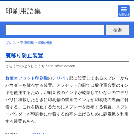
印刷用語集
プレス
>
平版印刷
>
印刷機器
裏移り防止装置
うらうつりぼうしそうち / anti-offset device
枚葉オフセット印刷機
の
デリバリ
部に設置してあるスプレーから
パウダーを散布する装置。オフセット印刷では酸化重合型のイン
キを使用するため，印刷直後のインキが乾燥していないのでデリ
バリに積載したときに印刷物の重量でインキが印刷物の裏面に付
着する。これを防止するためにスプレーを散布する装置。スプレ
ーパウダーが印刷物に付着する効率を上げるために静電気を利用
する装置もある。