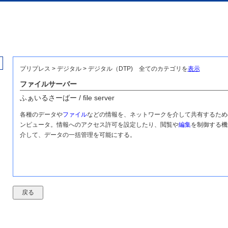
プリプレス > デジタル > デジタル（DTP)
全てのカテゴリを
表示
ファイルサーバー
ふぁいるさーばー / file server
各種のデータや
ファイル
などの情報を、ネットワークを介して共有するため
ンピュータ。情報へのアクセス許可を設定したり、閲覧や
編集
を制御する機
介して、データの一括管理を可能にする。