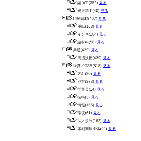
諸加工
(352)
見る
光沢加工
(40)
見る
印刷資材
(407)
見る
用紙
(168)
見る
インキ
(184)
見る
諸材料
(56)
見る
共通
(439)
見る
周辺技術
(439)
見る
経営／CSR
(818)
見る
方針
(20)
見る
顧客
(373)
見る
従業員
(14)
見る
技術
(3)
見る
情報
(165)
見る
環境
(61)
見る
法／規制
(182)
見る
印刷関連団体
(94)
見る