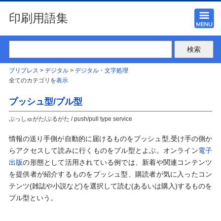
印刷用語集
プリプレス
>
デジタル
>
デジタル・文字処理
全てのカテゴリを
表示
プッシュ型/プル型
ぷっしゅがた/ぷるがた / push/pull type service
情報の送り手側が自動的に届けるものをプッシュ型,受け手の側か
らアクセスして読みに行くものをプル型とよぶ。オンライン
電子
出版
の形態として活用されている例では、新着や関連コンテンツ
を提供者が紹介するものをプッシュ型、購読者が気に入ったコン
テンツ(雑誌や小説など)を選択して読む(あるいは購入)するものを
プル型という。