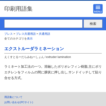
印刷用語集
プレス
>
プレス共通用語
>
共通用語
全てのカテゴリを
表示
エクストルーダラミネーション
えくすとるーだらみねーしょん / extruder lamination
ラミネート加工法の一つ。溶融したポリオレフィン樹脂,主にポリ
エチレンをフィルムの間に膜状に押し出し,サンドイッチして貼り
合せる方式。
用語集について
お問い合わせ(PCサイト)