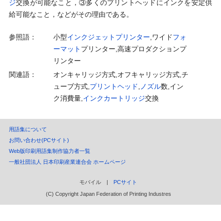
ジ
交換が可能なこと，③多くのプリントヘッドにインクを安定供
給可能なこと，などがその理由である。
参照語：
小型
インクジェットプリンター
, ワイド
フォ
ーマット
プリンター, 高速プロダクションプ
リンター
関連語：
オンキャリッジ方式, オフキャリッジ方式, チ
ューブ方式,
プリントヘッド
,
ノズル
数, イン
ク消費量,
インクカートリッジ
交換
用語集について
お問い合わせ(PCサイト)
Web版印刷用語集制作協力者一覧
一般社団法人 日本印刷産業連合会 ホームページ
モバイル |
PCサイト
(C) Copyright Japan Federation of Printing Industres