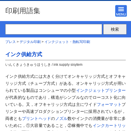
印刷用語集
プレス
>
デジタル印刷
>
インクジェット・熱転写印刷
インク供給方式
いんくきょうきゅうほうしき / ink supply sisytem
インク供給方式には大きく分けてオンキャリッジ方式とオフキャ
リッジ方式（チューブ方式）がある。オンキャリッジ方式が用い
られている製品はコンシューマの小型
インクジェットプリンター
が代表的なものであり，構造がシンプルなのでローコスト化に向
いている。又，オフキャリッジ方式は主にワイド
フォーマット
プ
リンターや高速プロダクションプリンターに採用されているが，
両者とも
プリントヘッド
の
ノズル
数やインクの消費量が非常に多
いために，①大容量であること，②稼働中でも
インクカートリッ