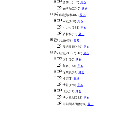
諸加工
(352)
見る
光沢加工
(40)
見る
印刷資材
(407)
見る
用紙
(168)
見る
インキ
(184)
見る
諸材料
(56)
見る
共通
(439)
見る
周辺技術
(439)
見る
経営／CSR
(818)
見る
方針
(20)
見る
顧客
(373)
見る
従業員
(14)
見る
技術
(3)
見る
情報
(165)
見る
環境
(61)
見る
法／規制
(182)
見る
印刷関連団体
(94)
見る