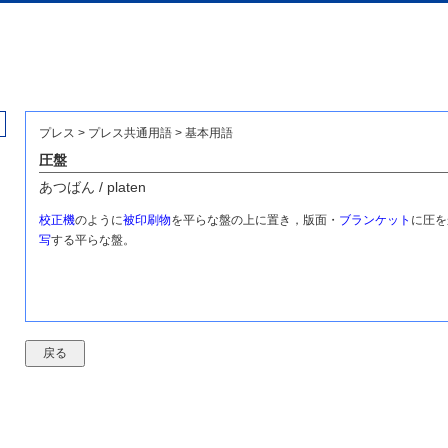
プレス > プレス共通用語 > 基本用語
圧盤
あつばん / platen
校正機
のように
被印刷物
を平らな盤の上に置き，版面・
ブランケット
に圧を
写
する平らな盤。