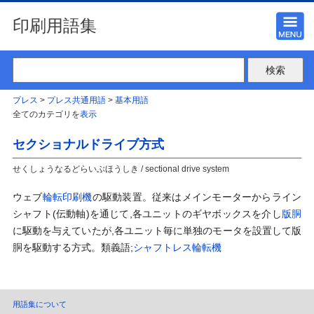
印刷用語集
プレス
>
プレス共通用語
>
基本用語
全てのカテゴリを
表示
セクショナルドライブ方式
せくしょうなるどらいぶほうしき / sectional drive system
ウェブ
輪転印刷機
の駆動装置。従来はメインモーターからライン
シャフト(伝動軸)を通じて,各ユニットのギヤボックスを介し
版胴
に駆動を与えていたが,各ユニット毎に単独のモータを設置して版
胴を駆動する方式。類義語;
シャフトレス輪転機
用語集について