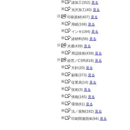
諸加工
(352)
見る
光沢加工
(40)
見る
印刷資材
(407)
見る
用紙
(168)
見る
インキ
(184)
見る
諸材料
(56)
見る
共通
(439)
見る
周辺技術
(439)
見る
経営／CSR
(818)
見る
方針
(20)
見る
顧客
(373)
見る
従業員
(14)
見る
技術
(3)
見る
情報
(165)
見る
環境
(61)
見る
法／規制
(182)
見る
印刷関連団体
(94)
見る