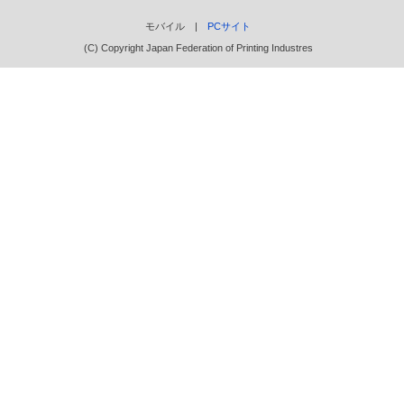
モバイル |
PCサイト
(C) Copyright Japan Federation of Printing Industres