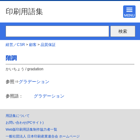
印刷用語集
経営／CSR
>
顧客
>
品質保証
階調
かいちょう / gradation
参照⇒
グラデーション
参照語：
グラデーション
用語集について
お問い合わせ(PCサイト)
Web版印刷用語集制作協力者一覧
一般社団法人 日本印刷産業連合会 ホームページ