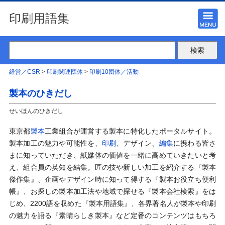
印刷用語集
経営／CSR
>
印刷関連団体
>
印刷10団体／活動
製本のひきだし
せいほんのひきだし
東京都
製本
工業組合が運営する製本に特化したポータルサイト。
製本加工の魅力や可能性を、
印刷
、デザイン、
編集
に携わる皆さ
まに知っていただき、紙媒体の価値を一緒に高めていきたいと考
え、組合員の英知を結集。匠の技や新しい加工を紹介する『製本
傑作集』、企画やデザイン時に知って得する『製本お役立ち便利
帳』、お探しの製本加工法や地域で探せる『製本会社検索』をは
じめ、2200語を収めた『製本用語集』、各界著名人が製本や印刷
の魅力を語る『素晴らしき製本』など定番のコンテンツはもちろ