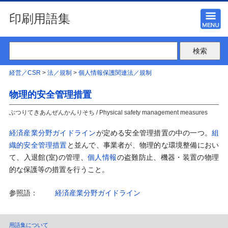
印刷用語集
経営／CSR
>
法／規制
>
個人情報保護関連法／規制
物理的安全管理措置
ぶつりてきあんぜんかんりそち / Physical safety management measures
経済産業分野ガイドライン
が定める安全管理措置の中の一つ。
組
織的安全管理措置
と並んで、事業者が、物理的な環境整備におい
て、入退館(室)の管理、
個人情報
の盗難防止、機器・装置の物理
的な保護等の措置を行うこと。
参照語：
経済産業分野ガイドライン
用語集について