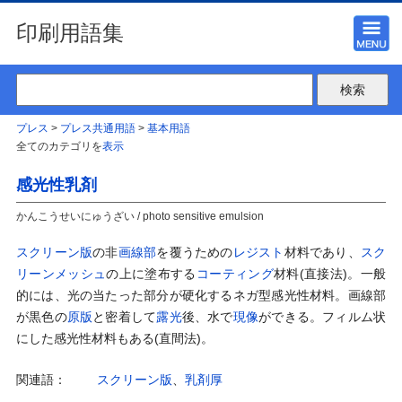
印刷用語集
プレス
>
プレス共通用語
>
基本用語
全てのカテゴリを
表示
感光性乳剤
かんこうせいにゅうざい / photo sensitive emulsion
スクリーン版
の非
画線部
を覆うための
レジスト
材料であり、
スク
リーンメッシュ
の上に塗布する
コーティング
材料(直接法)。一般
的には、光の当たった部分が硬化するネガ型感光性材料。画線部
が黒色の
原版
と密着して
露光
後、水で
現像
ができる。フィルム状
にした感光性材料もある(直間法)。
関連語：
スクリーン版
、
乳剤厚