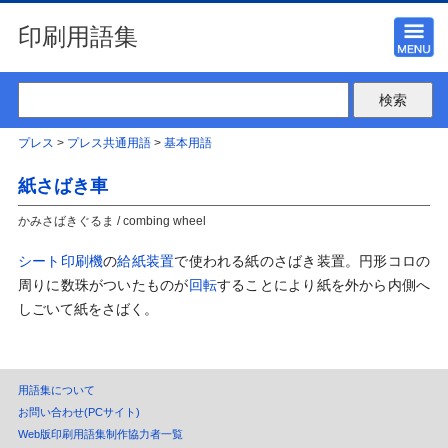
印刷用語集
プレス
>
プレス共通用語
>
基本用語
紙さばき車
かみさばきぐるま / combing wheel
シート印刷機
の
給紙装置
で使われる紙のさばき装置。円形コロの
周りに数珠がついたものが
回転
することにより紙を外から内側へ
しごいて紙をさばく。
用語集について
お問い合わせ(PCサイト)
Web版印刷用語集制作協力者一覧