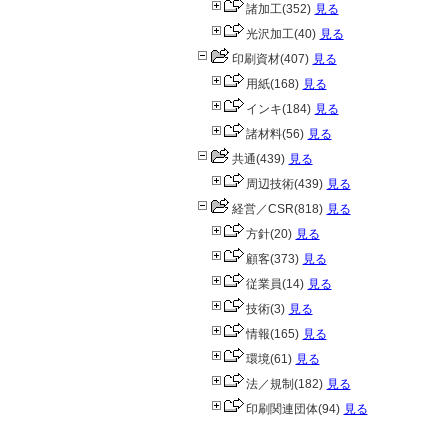
諸加工
(352)
見る
光沢加工
(40)
見る
印刷資材
(407)
見る
用紙
(168)
見る
インキ
(184)
見る
諸材料
(56)
見る
共通
(439)
見る
周辺技術
(439)
見る
経営／CSR
(818)
見る
方針
(20)
見る
顧客
(373)
見る
従業員
(14)
見る
技術
(3)
見る
情報
(165)
見る
環境
(61)
見る
法／規制
(182)
見る
印刷関連団体
(94)
見る