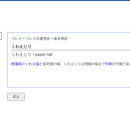
プレス > プレス共通用語 > 基本用語
くわえじり
くわえじり / paper tail
枚葉紙
の
くわえ端
と反対側の端。くわえじりは用紙の端まで
印刷
が可能であ