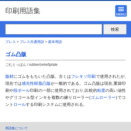
印刷用語集
プレス
>
プレス共通用語
>
基本用語
ゴム凸版
ごむとっぱん / rubber(relief)plate
版材
にゴムをもちいた凸版。古くは
フレキソ印刷
で使用されたが,
現在では
感光性樹脂凸版
が一般的である。ゴム凸版は現在,重袋印
刷や
段ボール
印刷の一部に使用されており,比較的
粘度
の高い油性
やグリコール型インキを複数の練りローラー(
ゴムローラー
)でコ
ント
ロール
する印刷システムに使用される。
用語集について