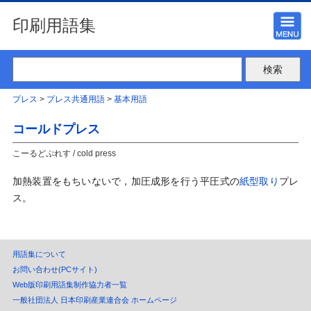
印刷用語集
プレス
>
プレス共通用語
>
基本用語
コールドプレス
こーるどぷれす / cold press
加熱装置をもちいないで，加圧成形を行う平圧式の
紙型取り
プレ
ス。
用語集について
お問い合わせ(PCサイト)
Web版印刷用語集制作協力者一覧
一般社団法人 日本印刷産業連合会 ホームページ