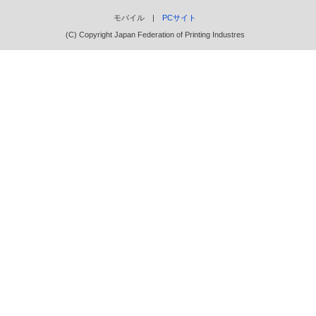
モバイル |
PCサイト
(C) Copyright Japan Federation of Printing Industres