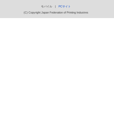
モバイル |
PCサイト
(C) Copyright Japan Federation of Printing Industres