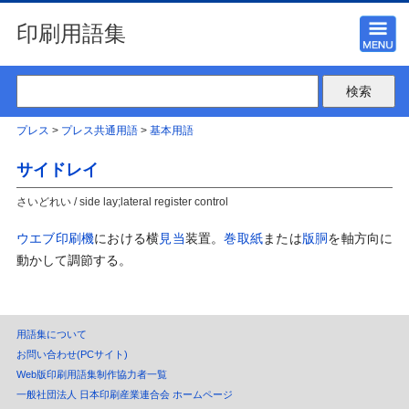
印刷用語集
プレス
>
プレス共通用語
>
基本用語
サイドレイ
さいどれい / side lay;lateral register control
ウエブ印刷機
における横
見当
装置。
巻取紙
または
版胴
を軸方向に
動かして調節する。
用語集について
お問い合わせ(PCサイト)
Web版印刷用語集制作協力者一覧
一般社団法人 日本印刷産業連合会 ホームページ