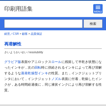
印刷用語集
経営／CSR
>
顧客
>
品質保証
再溶解性
さいようかいせい / resolubility
グラビア版
表面やアニロックス
ロール
に残留して半乾き状態にな
ったインキが，次の
回転
時に供給されるインキによって再び溶解
するような
蒸発乾燥型インキ
の性質。また，インクジェットプリ
ンタにおいて，インクジェット
ノズル
表面に付着，乾燥したイン
クが，ある時間経過後に，同じ液状インクにより再び溶解する性
質。