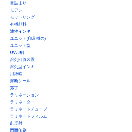
目詰まり
モアレ
モットリング
有機顔料
油性インキ
ユニット(印刷機の)
ユニット型
UV印刷
溶剤回収装置
溶剤型インキ
用紙幅
溶断シール
落丁
ラミネーション
ラミネーター
ラミネートチューブ
ラミネートフィルム
乱反射
両面印刷