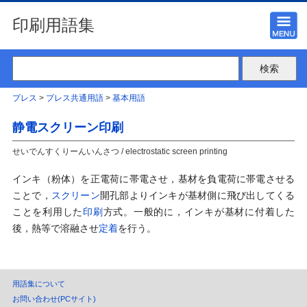
印刷用語集
プレス
>
プレス共通用語
>
基本用語
静電スクリーン印刷
せいでんすくりーんいんさつ / electrostatic screen printing
インキ（粉体）を正電荷に帯電させ，基材を負電荷に帯電させる
ことで，
スクリーン
開孔部よりインキが基材側に飛び出してくる
ことを利用した
印刷
方式。一般的に，インキが基材に付着した
後，熱等で溶融させ
定着
を行う。
用語集について
お問い合わせ(PCサイト)