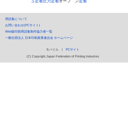
ュ定着
圧力定着
オーフ゛ン
定着
用語集について
お問い合わせ(PCサイト)
Web版印刷用語集制作協力者一覧
一般社団法人 日本印刷産業連合会 ホームページ
モバイル |
PCサイト
(C) Copyright Japan Federation of Printing Industres