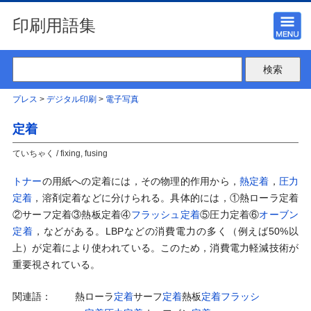
印刷用語集
プレス
>
デジタル印刷
>
電子写真
定着
ていちゃく / fixing, fusing
トナー
の用紙への定着には，その物理的作用から，
熱定着
，
圧力
定着
，溶剤定着などに分けられる。具体的には，①熱ローラ定着
②サーフ定着③熱板定着④
フラッシュ定着
⑤圧力定着⑥
オーブン
定着
，などがある。LBPなどの消費電力の多く（例えば50%以
上）が定着により使われている。このため，消費電力軽減技術が
重要視されている。
関連語：
熱ローラ
定着
サーフ
定着
熱板
定着
フラッシ