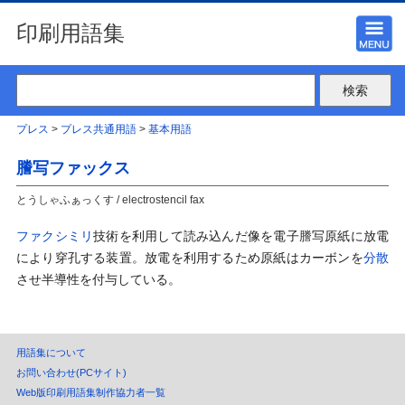
印刷用語集
プレス
>
プレス共通用語
>
基本用語
謄写ファックス
とうしゃふぁっくす / electrostencil fax
ファクシミリ
技術を利用して読み込んだ像を電子謄写原紙に放電
により穿孔する装置。放電を利用するため原紙はカーボンを
分散
させ半導性を付与している。
用語集について
お問い合わせ(PCサイト)
Web版印刷用語集制作協力者一覧