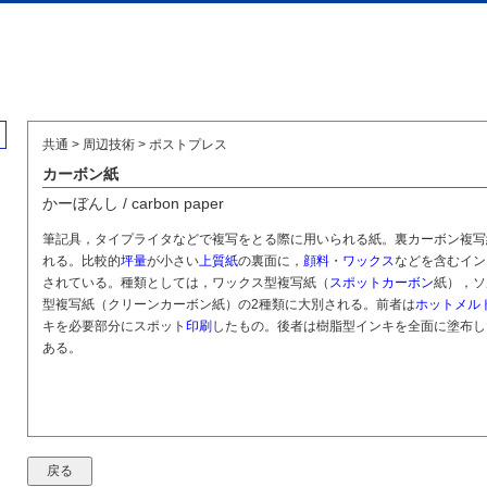
共通 > 周辺技術 > ポストプレス
カーボン紙
かーぼんし / carbon paper
筆記具，タイプライタなどで複写をとる際に用いられる紙。裏カーボン複写
れる。比較的
坪量
が小さい
上質紙
の裏面に，
顔料
・
ワックス
などを含むイン
されている。種類としては，ワックス型複写紙（
スポットカーボン
紙），ソ
型複写紙（クリーンカーボン紙）の2種類に大別される。前者は
ホットメル
キを必要部分にスポット
印刷
したもの。後者は樹脂型インキを全面に塗布し
ある。