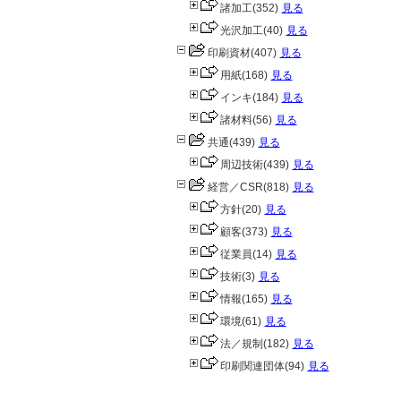
諸加工
(352)
見る
光沢加工
(40)
見る
印刷資材
(407)
見る
用紙
(168)
見る
インキ
(184)
見る
諸材料
(56)
見る
共通
(439)
見る
周辺技術
(439)
見る
経営／CSR
(818)
見る
方針
(20)
見る
顧客
(373)
見る
従業員
(14)
見る
技術
(3)
見る
情報
(165)
見る
環境
(61)
見る
法／規制
(182)
見る
印刷関連団体
(94)
見る