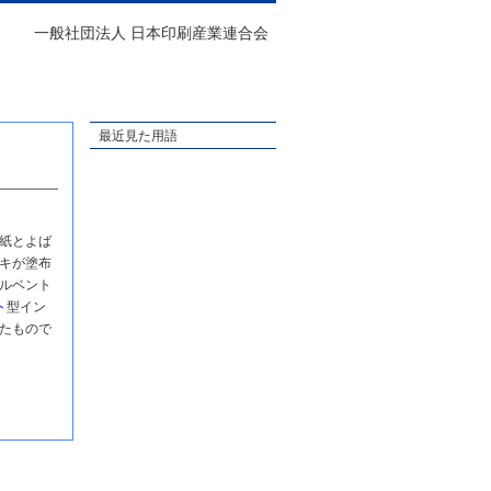
一般社団法人 日本印刷産業連合会
最近見た用語
紙とよば
キが塗布
ルベント
ト
型イン
たもので