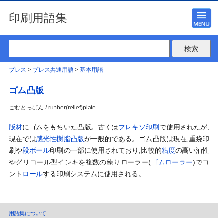
印刷用語集
プレス
>
プレス共通用語
>
基本用語
ゴム凸版
ごむとっぱん / rubber(relief)plate
版材
にゴムをもちいた凸版。古くは
フレキソ印刷
で使用されたが,
現在では
感光性樹脂凸版
が一般的である。ゴム凸版は現在,重袋印
刷や
段ボール
印刷の一部に使用されており,比較的
粘度
の高い油性
やグリコール型インキを複数の練りローラー(
ゴムローラー
)でコ
ント
ロール
する印刷システムに使用される。
用語集について