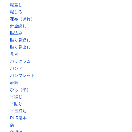
糊差し
糊しろ
花布（ぎれ）
針金綴じ
貼込み
貼り見返し
貼り見出し
凡例
バックラム
バンド
パンフレット
表紙
ひら（平）
平綴じ
平貼り
平目打ち
PUR製本
袋