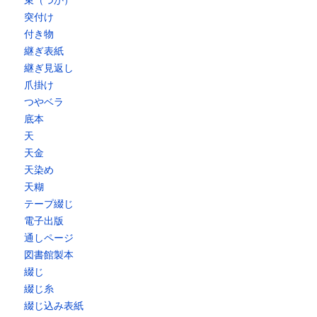
束（つか）
突付け
付き物
継ぎ表紙
継ぎ見返し
爪掛け
つやベラ
底本
天
天金
天染め
天糊
テープ綴じ
電子出版
通しページ
図書館製本
綴じ
綴じ糸
綴じ込み表紙