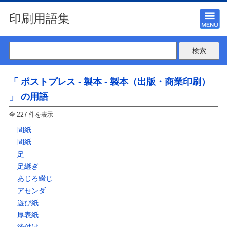
印刷用語集
「 ポストプレス - 製本 - 製本（出版・商業印刷）
」 の用語
全 227 件を表示
間紙
間紙
足
足継ぎ
あじろ綴じ
アセンダ
遊び紙
厚表紙