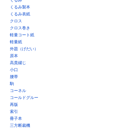
くるみ
くるみ製本
くるみ表紙
クロス
クロス巻き
軽量コート紙
軽量紙
外題（げだい）
原本
高貴綴じ
小口
腰帯
駒
コーネル
コールドグルー
再版
索引
冊子本
三方断裁機