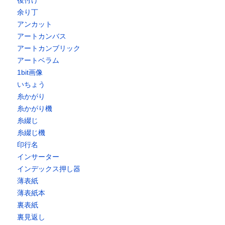
後付け
余り丁
アンカット
アートカンバス
アートカンブリック
アートベラム
1bit画像
いちょう
糸かがり
糸かがり機
糸綴じ
糸綴じ機
印行名
インサーター
インデックス押し器
薄表紙
薄表紙本
裏表紙
裏見返し