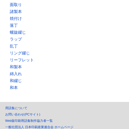
面取り
諸製本
焼付け
落丁
螺旋綴じ
ラップ
乱丁
リング綴じ
リーフレット
和製本
綿入れ
和綴じ
和本
用語集について
お問い合わせ(PCサイト)
Web版印刷用語集制作協力者一覧
一般社団法人 日本印刷産業連合会 ホームページ