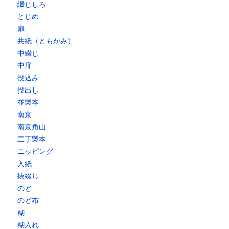
綴じしろ
とじめ
扉
共紙（ともがみ）
中綴じ
中扉
投込み
投出し
並製本
南京
南京角山
二丁製本
ニッピング
入紙
抜綴じ
のど
のど布
糊
糊入れ