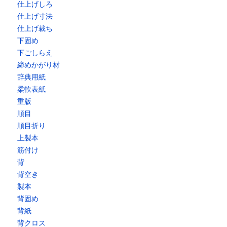
仕上げしろ
仕上げ寸法
仕上げ裁ち
下固め
下ごしらえ
締めかがり材
辞典用紙
柔軟表紙
重版
順目
順目折り
上製本
筋付け
背
背空き
製本
背固め
背紙
背クロス