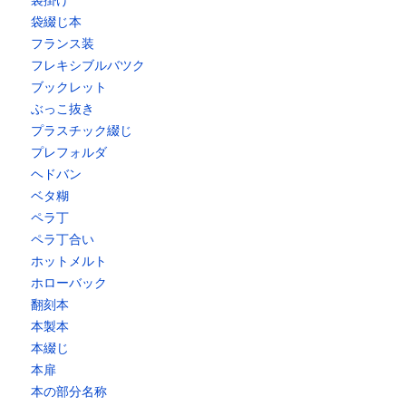
袋掛け
袋綴じ本
フランス装
フレキシブルバツク
ブックレット
ぶっこ抜き
プラスチック綴じ
プレフォルダ
ヘドバン
ベタ糊
ペラ丁
ペラ丁合い
ホットメルト
ホローバック
翻刻本
本製本
本綴じ
本扉
本の部分名称