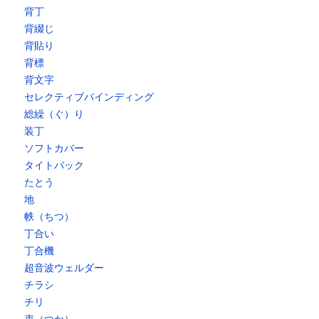
背丁
背綴じ
背貼り
背標
背文字
セレクティブバインディング
総繰（ぐ）り
装丁
ソフトカバー
タイトバック
たとう
地
帙（ちつ）
丁合い
丁合機
超音波ウェルダー
チラシ
チリ