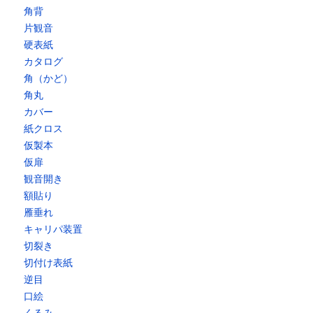
角背
片観音
硬表紙
カタログ
角（かど）
角丸
カバー
紙クロス
仮製本
仮扉
観音開き
額貼り
雁垂れ
キャリパ装置
切裂き
切付け表紙
逆目
口絵