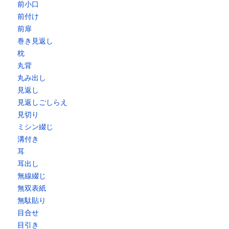
前小口
前付け
前扉
巻き見返し
枕
丸背
丸み出し
見返し
見返しごしらえ
見切り
ミシン綴じ
溝付き
耳
耳出し
無線綴じ
無双表紙
無駄貼り
目合せ
目引き