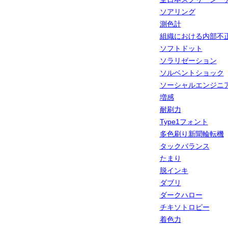
ソアリング
測色計
組織における内部不
ソフトドット
ソラリゼーション
ソルベントショック
ソーシャルエンジニ
増感
耐刷力
Type1フォント
多色刷り新聞輪転機
タックバランス
たまり
脱インキ
ダブリ
ダークハロー
チキソトロピー
着色力