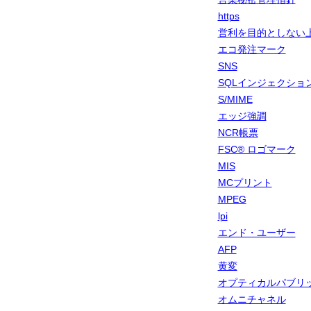
https
営利を目的としない
エコ発注マーク
SNS
SQLインジェクショ
S/MIME
エッジ強調
NCR帳票
FSC® ロゴマーク
MIS
MCプリント
MPEG
lpi
エンド・ユーザー
AFP
黄変
オプティカルパブリ
オムニチャネル