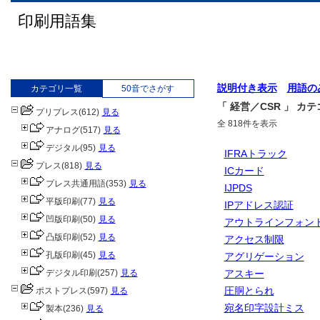
印刷用語集
説明付き表示
用語の
カテゴリ一覧
50音でさがす
「 経営／CSR 」 カ
プリプレス
(612)
見る
全 818件を表示
アナログ
(517)
見る
デジタル
(95)
見る
IFRAトラック
プレス
(818)
見る
ICカード
プレス共通用語
(353)
見る
IJPDS
平版印刷
(77)
見る
IPアドレス認証
凹版印刷
(50)
見る
アウトラインフォン
凸版印刷
(52)
見る
アクセス制限
孔版印刷
(45)
見る
アグリゲーション
デジタル印刷
(257)
見る
アスキー
圧胴とられ
ポストプレス
(597)
見る
宛名印字設計ミス
製本
(236)
見る