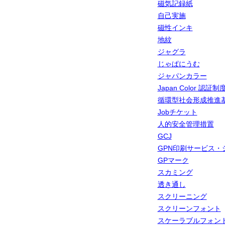
磁気記録紙
自己実施
磁性インキ
地紋
ジャグラ
じゃぱにうむ
ジャパンカラー
Japan Color 認証制
循環型社会形成推進
Jobチケット
人的安全管理措置
GCJ
GPN印刷サービス・
GPマーク
スカミング
透き通し
スクリーニング
スクリーンフォント
スケーラブルフォン