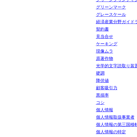
グリーンマーク
グレースケール
経済産業分野ガイド
契約書
見当合せ
ケーキング
現像ムラ
原著作物
光学的文字読取り装
硬調
降伏値
顧客吸引力
黒損率
コシ
個人情報
個人情報取扱事業者
個人情報の第三国移
個人情報の特定