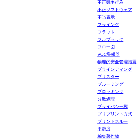
不正競争行為
不正ソフトウェア
不当表示
フライング
フラット
フルブラック
フロー図
VOC警報器
物理的安全管理措置
ブラインディング
ブリスター
ブルーミング
ブロッキング
分散処理
プライバシー権
プリプリント方式
プリントスルー
平滑度
編集著作物