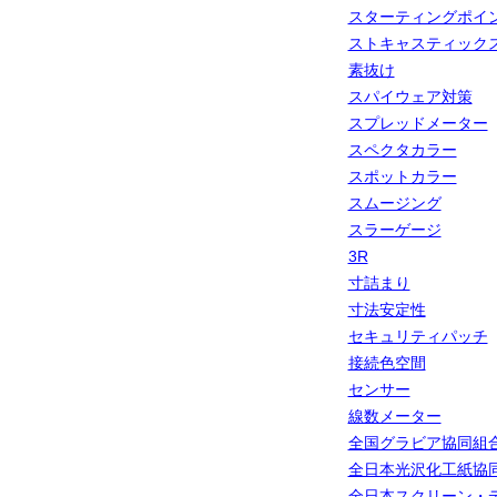
スターティングポイ
ストキャスティック
素抜け
スパイウェア対策
スプレッドメーター
スペクタカラー
スポットカラー
スムージング
スラーゲージ
3R
寸詰まり
寸法安定性
セキュリティパッチ
接続色空間
センサー
線数メーター
全国グラビア協同組
全日本光沢化工紙協
全日本スクリーン・