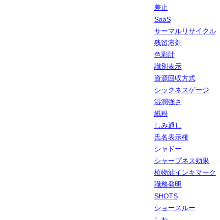
差止
SaaS
サーマルリサイクル
残留溶剤
色彩計
識別表示
資源回収方式
シックネスゲージ
湿潤強さ
紙粉
しみ通し
氏名表示権
シャドー
シャープネス効果
植物油インキマーク
職務発明
SHOTS
ショースルー
しわ