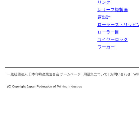
リンク
レリーフ複製画
露出計
ローラーストリッピ
ローラー目
ワイヤーロック
ワーカー
一般社団法人 日本印刷産業連合会 ホームページ
|
用語集について
|
お問い合わせ
|
W
(C) Copyright Japan Federation of Printing Industres