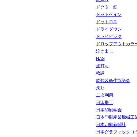
ドクター筋
ドットゲイン
ドットロス
ドライダウン
ドライピック
ドロップアウトカラ
泣き出し
NAS
波打ち
軟調
軟包装衛生協議会
濁り
二次利用
日印機工
日本印刷学会
日本印刷産業機械工
日本印刷新聞社
日本グラフィックコ