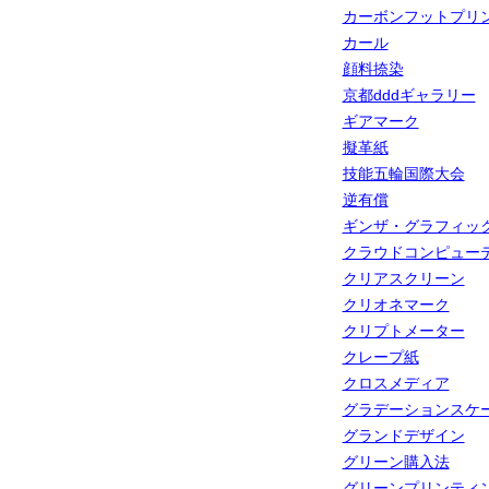
カーボンフットプリ
カール
顔料捺染
京都dddギャラリー
ギアマーク
擬革紙
技能五輪国際大会
逆有償
ギンザ・グラフィッ
クラウドコンピュー
クリアスクリーン
クリオネマーク
クリプトメーター
クレープ紙
クロスメディア
グラデーションスケ
グランドデザイン
グリーン購入法
グリーンプリンティ