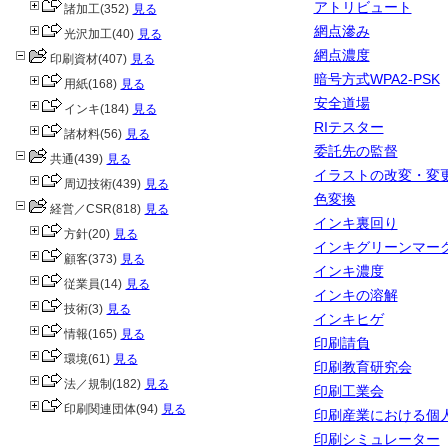
アトリビュート
諸加工
(352)
見る
網点滲み
光沢加工
(40)
見る
網点濃度
印刷資材
(407)
見る
暗号方式WPA2-PSK
用紙
(168)
見る
安全道場
インキ
(184)
見る
RIテスター
諸材料
(56)
見る
委託先の監督
共通
(439)
見る
イラストの改変・変
周辺技術
(439)
見る
色変換
経営／CSR
(818)
見る
インキ裏回り
方針
(20)
見る
インキグリーンマー
顧客
(373)
見る
インキ濃度
従業員
(14)
見る
インキの溶解
技術
(3)
見る
インキヒゲ
情報
(165)
見る
印刷請負
環境
(61)
見る
印刷教育研究会
法／規制
(182)
見る
印刷工業会
印刷関連団体
(94)
見る
印刷産業における個
印刷シミュレーター