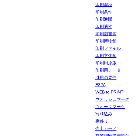
印刷職種
印刷条件
印刷通販
印刷適性
印刷図書館
印刷博物館
印刷ファイル
印刷文化学
印刷用原版
印刷用データ
引用の要件
E3PA
WEB to PRINT
ウオッシュマーク
ウオータマーク
写り込み
裏移り
売上カード
営業秘密管理指針