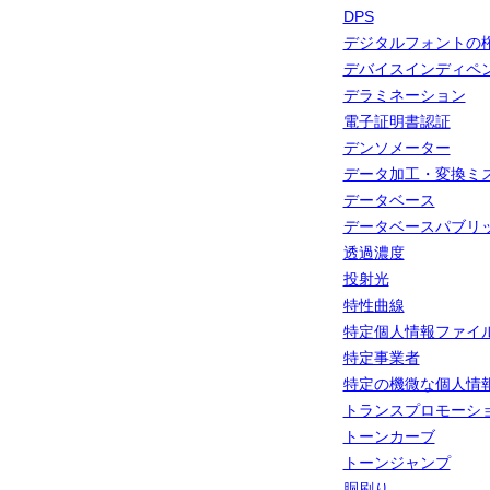
DPS
デジタルフォントの
デバイスインディペ
デラミネーション
電子証明書認証
デンソメーター
データ加工・変換ミ
データベース
データベースパブリ
透過濃度
投射光
特性曲線
特定個人情報ファイ
特定事業者
特定の機微な個人情
トランスプロモーシ
トーンカーブ
トーンジャンプ
胴刷り