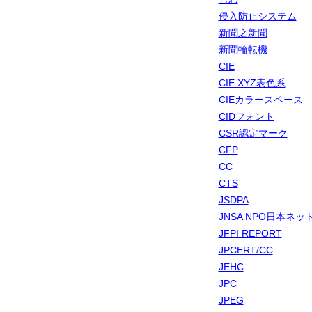
侵入防止システム
新聞之新聞
新聞輪転機
CIE
CIE XYZ表色系
CIEカラースペース
CIDフォント
CSR認定マーク
CFP
CC
CTS
JSDPA
JNSA NPO日本ネ
JFPI REPORT
JPCERT/CC
JEHC
JPC
JPEG