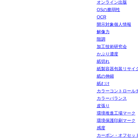
オンライン出版
OSの脆弱性
OCR
開示対象個人情報
解像力
階調
加工技術研究会
かぶり濃度
紙切れ
紙製容器包装リサイ
紙の伸縮
紙むけ
カラーコントロール
カラーバランス
皮張り
環境推進工場マーク
環境保護印刷マーク
感度
カーボン・オフセッ