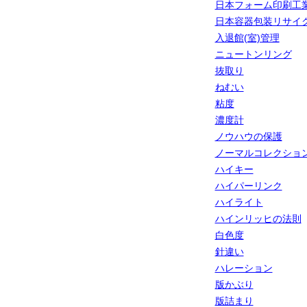
日本フォーム印刷工
日本容器包装リサイ
入退館(室)管理
ニュートンリング
抜取り
ねむい
粘度
濃度計
ノウハウの保護
ノーマルコレクショ
ハイキー
ハイパーリンク
ハイライト
ハインリッヒの法則
白色度
針違い
ハレーション
版かぶり
版詰まり