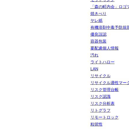
「森の町内会」ロゴ
焼きべり
ヤレ紙
有機溶剤中毒予防規則
優良誤認
容器包装
要配慮個人情報
汚れ
ライトハロー
LAN
リサイクル
リサイクル適性マー
リスク管理台帳
リスク認識
リスク分析表
リトグラフ
リモートロック
粒状性