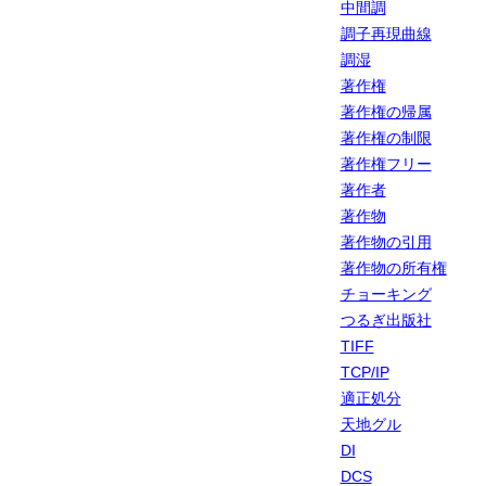
中間調
調子再現曲線
調湿
著作権
著作権の帰属
著作権の制限
著作権フリー
著作者
著作物
著作物の引用
著作物の所有権
チョーキング
つるぎ出版社
TIFF
TCP/IP
適正処分
天地グル
DI
DCS