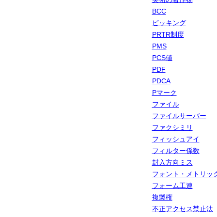
BCC
ピッキング
PRTR制度
PMS
PCS値
PDF
PDCA
Pマーク
ファイル
ファイルサーバー
ファクシミリ
フィッシュアイ
フィルター係数
封入方向ミス
フォント・メトリッ
フォーム工連
複製権
不正アクセス禁止法