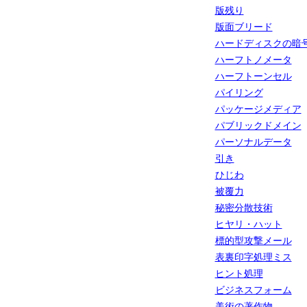
版残り
版面ブリード
ハードディスクの暗
ハーフトノメータ
ハーフトーンセル
パイリング
パッケージメディア
パブリックドメイン
パーソナルデータ
引き
ひじわ
被覆力
秘密分散技術
ヒヤリ・ハット
標的型攻撃メール
表裏印字処理ミス
ヒント処理
ビジネスフォーム
美術の著作物