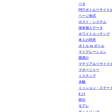
ベタ
PETボトルリサイク
ページ形式
ホスト・システム
保有個人データ
ホワイトエッチング
本人の同意
ボトル to ボトル
マイグレーション
膜厚計
マテリアルリサイク
マネージャー
ミスチング
水幅
ミッション・ステー
むけ
明示
モアレ
モットリング