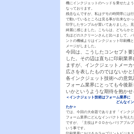
機にインクジェットのヘッドを乗せたよう
なっております。
残念なんですが、私はデモの時間帯には行
で動いているところは見る事が出来なかっ
印字したサンプルが置いてありました。見
綺麗に感じました。こちらは、どちらかと
先ほどのスクリーンさんと比べまして、バ
ントの機械よりはインクジェット印刷機と
メージがしました。
今回は、こうしたコンセプト要
した。その辺は直ちに印刷業界
ますが、インクジェットメーカ
広さを表したものではないか
各インクジェット技術への意気
フォーム業界にとっても今後新
いかというような期待を抱かせ
＜インクジェット技術はフォーム業界に
どんなインパクト
たか＞
では、今回の大命題であります「インクジ
フォーム業界にどんなインパクトを与えた
ですが、「主役はＰＯＤからバリアブルプ
いう事です。
印刷業界におけるカラープリントビジネス