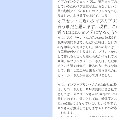
イプのインクジェットでは、染料タイプの
しているためベタ濃度が上がらないという
回の顔料タイプのＤＯＤのプリンタを出し
りました。より濃度を上げて、より
オフセットに近いタイプのプリ
言う事だと思います。現在、この
近々には150 ｍ／分になるそう
次に、スクリーンさんのTruepress Jet52
私共が訪問させていただいた時は、当日の
のを印字しておりました。後ろの方には、
加工機が付いておりまして、プリントから
して作れると言った様なものが作られてお
今回、各プリンタメーカーさんは、ただ単
るという訳では無く、後ろの方に色々な加
して、様々な加工が出来ると言う展示の仕
るメーカーさんが目立っておりました。
次は、インフォプリントさんのInfoPrint 5
は、リコーさんとＩＢＭの共同出資会社で
としては、スクリーンさんのTruepress Jet 
同じものです。違いとしては、解像度とス
128 ｍ対応にはなっていないという事で
ＢＭさんが推奨しておりますＡＦＰの対応
ております。