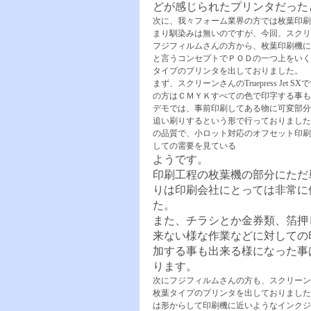
どが感じられたプリンタだった
次に、我々フォーム業界の方では枚葉印刷
まり馴染みは無いのですが、今回、スクリ
フジフィルムさんの方から、枚葉印刷機に
と言うコンセプトでＰＯＤの一つ上をいく
タイプのプリンタを出しておりました
まず、スクリーンさんのTruepress Jet S
の方はＣＭＹＫすべての色で印字する事も
デモでは、事前印刷してある物に可変部分
追い刷りするという形で行っておりました
の品質で、小ロット対応のオフセット印刷
しての需要を見ている
ようです。
印刷工程の枚葉機の部分にただ
りは印刷会社にとっては非常に
た。
また、チラシとか金券類、箔押
来ない様な作業などに対しての
加する事も出来る様になった事
ります。
次にフジフィルムさんの方も、スクリーン
枚葉タイプのプリンタを出しておりました
は形からして印刷機に近いようなインクジ