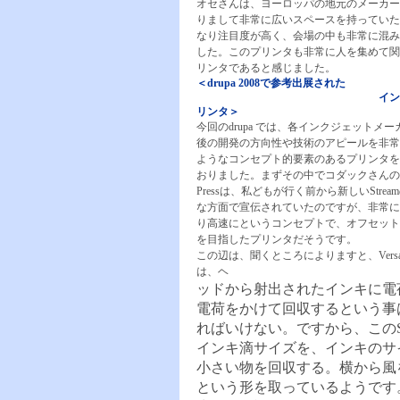
オセさんは、ヨーロッパの地元のメーカー
りまして非常に広いスペースを持っていた
なり注目度が高く、会場の中も非常に混み
した。このプリンタも非常に人を集めて関
リンタであると感じました。
＜drupa 2008で参考出展された
インクジェッ
リンタ＞
今回のdrupa では、各インクジェットメ
後の開発の方向性や技術のアピールを非常
ようなコンセプト的要素のあるプリンタを
おりました。まずその中でコダックさんのStrea
Pressは、私どもが行く前から新しいStre
な方面で宣伝されていたのですが、非常に
り高速にというコンセプトで、オフセット
を目指したプリンタだそうです。
この辺は、聞くところによりますと、Versam
は、ヘ
ッドから射出されたインキに電
電荷をかけて回収するという事
ればいけない。ですから、このS
インキ滴サイズを、インキのサ
小さい物を回収する。横から風
という形を取っているようです