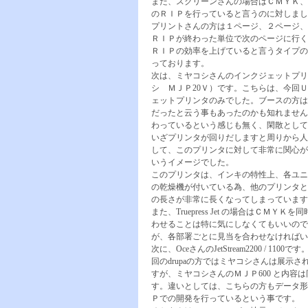
また、スクリーンさんの場合はＣＭＹＫ、
のＲＩＰを行っていると言うのに対しまし
プリントさんの方は１ページ、２ページ、
ＲＩＰが終わった単位で次のページに行く
ＲＩＰの効率を上げていると言うタイプの
っております。
次は、ミヤコシさんのインクジェットプリ
シ ＭＪＰ20Ｖ）です。こちらは、今回
ェットプリンタのみでした。ブースの方は
だったと云う事もあったのかも知れません
わっているという感じも無く、閑散として
いざプリンタが回りだしますと周りから人
して、このプリンタに対して非常に関心が
いうイメージでした。
このプリンタは、インキの特性上、各ユニ
の乾燥機が付いている為、他のプリンタと
の長さが非常に長くなってしまってい
また、Truepress Jet の場合はＣ
わせることは特に気にしなくてもいいので
が、各部署ごとに見当を合わせなければい
次に、OceさんのJetStream2200 / 110
回のdrupaの方ではミヤコシさんは展示さ
すが、ミヤコシさんのＭＪＰ600 と内容
す。違いとしては、こちらの方もデータ形
Ｐでの開発を行っているという事です