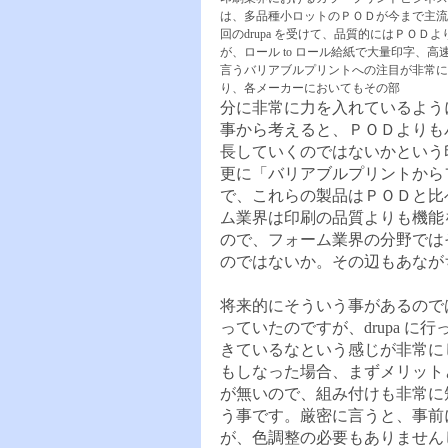
は、多品種小ロットのＰＯＤが今まで主流
回のdrupa を受けて、品質的にはＰＯＤ
が、ロール to ロール給紙で大量印字、高
言うバリアブルプリントへの注目が非常に
り、各メーカーにおいてもその部
分に非常に力を入れているよう
事から考えると、ＰＯＤよりも
長していくのではないかという
更に「バリアブルプリントから
で、これらの製品はＰＯＤと比
ム業界は印刷の品質よりも機能
ので、フォーム業界の分野では
のではないか。その辺もあなが
将来的にそういう事があるのでは
っていたのですが、drupa 
きているなという感じが非常に
もしなった場合、まずメリット
が無いので、組み付けも非常に
う事です。厳密に言うと、事前
が、色調整の必要もありません