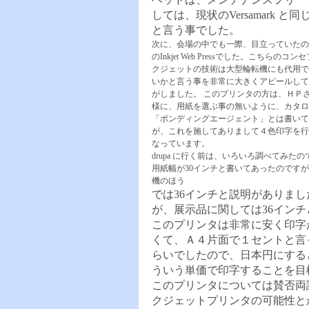
しては、現状のVersamark
と言う事でした。
次に、会場の中でも一際、目立っていたの
のInkjet Web Pressでした。こちらのコ
クジェットの技術は大型輪転機にも代用で
いかと言う事を非常に大きくアピールして
がしました。 このプリンタの方は、ＨＰさんの
様に、用紙を選ぶ事の無いように、カタロ
「ボンディングエージェント」とは書いて
が、これを施してありまして４色印字を行
なっています。
drupa に行く前は、いろいろ調べてみた
用紙幅が30インチと書いてあったのです
機のほう
では36インチと説明がありま
が、展示品に関しては36イン
このプリンタは非常に安く印字
くて、Ａ４片面で１セントと言って
らいでしたので、日本円にすると、
ういう単価で印字することを
このプリンタについては賛否両
クジェットプリンタの可能性と