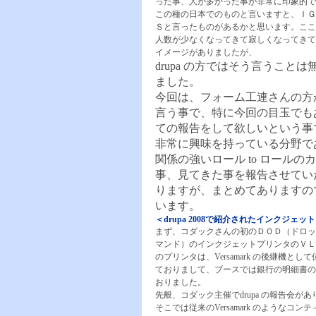
った事、人が多かった事が非常に印象
この種の日本でのものと言いますと、ＩＧ
Ｓと言ったものがあるかと思います。ここ
人数が少なくなってきて寂しくなってきて
イメージがありましたが、
drupa の方ではそう言うこ
ました。
今回は、フォーム工連さんの方か
言う事で、特に今回の目玉でも
ての報告をして欲しいという事
非常に興味を持っている分野で
関係の強いロール to ロール
事、見てきた事を報告させてい
りますが、まとめてありますの
います。
＜drupa 2008で紹介されたインクジェ
まず、コダックさんの初のＤＯＤ（ドロッ
マンド）のインクジェットプリンタのＶＬ2
のプリンタは、Versamark の後継機とし
ておりまして、ブースでは銀行の明細書の
おりました。
先般、コダック主催でdrupa の報告会が
そこでは従来のVersamark のようなコン