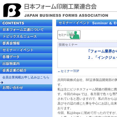
技術セミナー
｢フォーム業界から見
2．「インクジェ
←セミナーTOP
会員企業掲載お申し込みはこちら
共同印刷株式会社、BF証券製品開発部の
す。
私は主にビジネスフォーム関連の開発に携
す。今回のdrupa では、各方面で色々な
されていると思いますので、私の方からはdr
及びその辺の感じた事を中心にお話し出来
おります。
今回、私はdrupa に初めて行ったのです