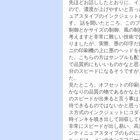
先ほどお話ししたとおりに、イ
ので、濃度が上げやすいと言っ
ュアスタイプのインクジェット
す。 話を聞いたところ、この
制御とかサイズの制御、風の制
考えますと非常に難しい技術で
りましたが、実際、墨の印字だ
ニの印刷機の上に墨のヘッドを付
た。こちらの方はサンプルも配
で品質的にもいいものかなと思っ
分のスピードになるそうですが
た。
見たところ、オフセットの印刷
かなりの品質の物であるかなと感
のスピードが出来ると言う事は
待できるものではないかと思っ
ス方式のインクジェットにコダ
時インキを噴き出して回収して
非常にスピードが出し易い、高
ンティニュアスタイプのもの
ヘッドは、メンテナンスフリー