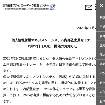
×
制
申
2025年11月28日
参
個人情報保護マネジメントシステム内部監査員セミナー
認
2月27日（東京） 開催のお知らせ
個
2025年2月26日に開催しました「個人情報保護マネジメントシステ
認
ム内部監査員セミナー」を、今年度も日本印刷会館にて開催いたし
ます。
パ
個人情報保護マネジメントシステム（PMS）が組織に貢献するた
Ｐ
めには、PDCAサイクルを確実に回し、継続的に改善することが求
められます。内部監査は、PMS全体をチェックする重要な役割を
内
担っており、PMSが有効に機能するための大切なプロセスとなり
ます。
お