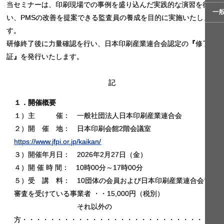
当セミナーは、印刷現場での事例を盛り込んだ実践的な演習を行
一
い、PMSの改善を提案できる監査員の養成を目的に実施いたしま
す。
研修終了後に力量確認を行い、日本印刷産業連合会認定の
『
修了
証
』
を発行いたします。
記
１．開催概要
１）主 催： 一般社団法人日本印刷産業連合会
２）開 催 地： 日本印刷会館2階会議室
https://www.jfpi.or.jp/kaikan/
３）開催年月日： 2026年2月27日（金）
４）開 催 時 間： 10時00分～17時00分
５）受 講 料： 10団体の会員および日本印刷産業連合会で
審査を受けている事業者 ・・15,000円（税別）
それ以外の
方・・・・・・・・・・・・・・・・・・・・・・・・・・