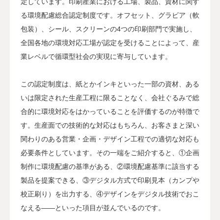
定しています。印刷産業における工場、製品、資材に関す
る環境配慮総合認定制度です。オフセット、グラビア（軟
包装）、シール、スクリーンの4つの印刷部門で実施し、
全国各地の環境対応工場が認定を受けることによって、産
業レベルで循環型社会の実現に寄与しています。
この認定制度は、紙とかインキといった一部の資材、ある
いは限定された生産工程に限ることなく、会社ぐるみで総
合的に環境対応をはかっていることを評価するのが特徴で
す。生産面での技術的な対応はもちろん、お客さまと深い
関わりのある営業・企画・デザイン工程での適切な対応も
必要条件としています。その一端をご紹介すると、①企画
制作に環境配慮の基準がある、②環境配慮基準に該当する
製品を提案できる、③デジタル方式で印刷見本（カンプや
校正刷り）を出力する、④デザインをデジタル技術でおこ
なえる——といった項目が並んでいるのです。