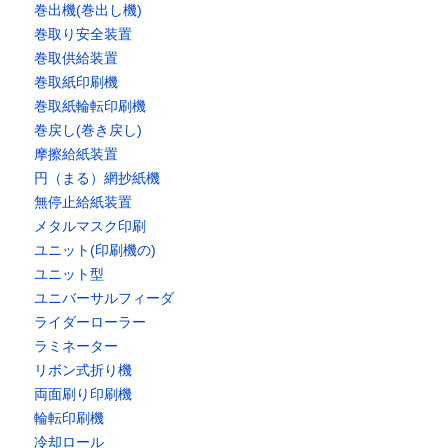
巻出機(巻出し機)
巻取り安全装置
巻取供給装置
巻取紙印刷機
巻取紙輪転印刷機
巻戻し(巻き戻し)
摩擦給紙装置
円（まる）網抄紙機
無停止給紙装置
メタルマスク印刷
ユニット(印刷機の)
ユニット型
ユニバーサルフィーダ
ライダーローラー
ラミネーター
リボン式折り機
両面刷り印刷機
輪転印刷機
冷却ロール