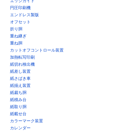
エッジガイド
円圧印刷機
エンドレス製版
オフセット
折り胴
重ね継ぎ
重ね胴
カットオフコントロール装置
加熱転写印刷
紙切れ検出機
紙差し装置
紙さばき車
紙揃え装置
紙裁ち胴
紙積み台
紙取り胴
紙載せ台
カラーマーク装置
カレンダー