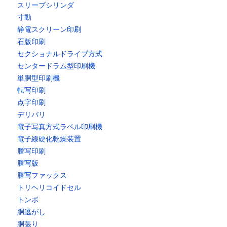
スリーブシリンダ
寸動
静電スクリーン印刷
石版印刷
セクショナルドライブ方式
センタードラム型印刷機
単胴型印刷機
転写印刷
点字印刷
デリバリ
電子写真方式ラベル印刷機
電子線硬化乾燥装置
謄写印刷
謄写版
謄写ファックス
トリヘリコイドセル
トンボ
胴逃がし
胴張り