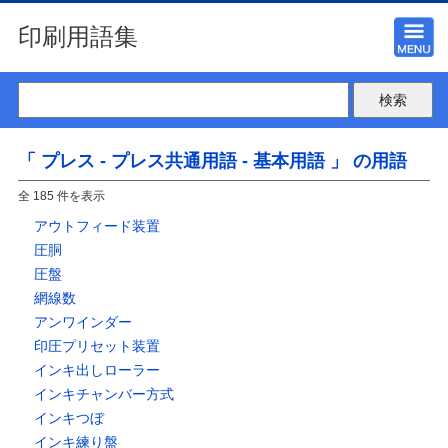
印刷用語集
「 プレス - プレス共通用語 - 基本用語 」 の用語
全 185 件を表示
アウトフィード装置
圧胴
圧盤
網線数
アンワインダー
印圧プリセット装置
インキ出しローラー
インキチャンバー方式
インキつぼ
インキ練り盤