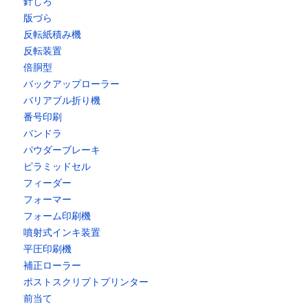
針しろ
版づら
反転紙積み機
反転装置
倍胴型
バックアップローラー
バリアブル折り機
番号印刷
バンドラ
パウダーブレーキ
ピラミッドセル
フィーダー
フォーマー
フォーム印刷機
噴射式インキ装置
平圧印刷機
補正ローラー
ポストスクリプトプリンター
前当て