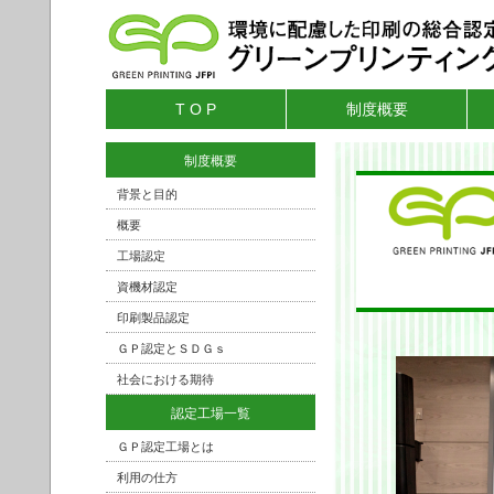
T O P
制度概要
制度概要
背景と目的
概要
工場認定
資機材認定
印刷製品認定
ＧＰ認定とＳＤＧｓ
社会における期待
認定工場一覧
ＧＰ認定工場とは
利用の仕方