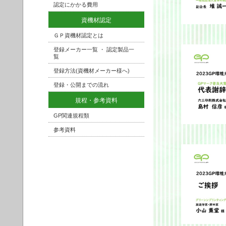
認定にかかる費用
資機材認定
ＧＰ資機材認定とは
登録メーカー一覧 ・ 認定製品一
覧
登録方法(資機材メーカー様へ)
登録・公開までの流れ
規程・参考資料
GP関連規程類
参考資料