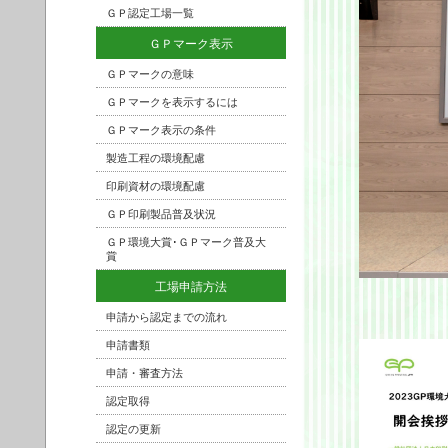
ＧＰ認定工場一覧
ＧＰマーク表示
ＧＰマークの意味
ＧＰマークを表示するには
ＧＰマーク表示の条件
製造工程の環境配慮
印刷資材の環境配慮
ＧＰ印刷製品普及状況
ＧＰ環境大賞･ＧＰマーク普及大
賞
工場申請方法
申請から認定までの流れ
申請書類
申請・審査方法
認定取得
認定の更新