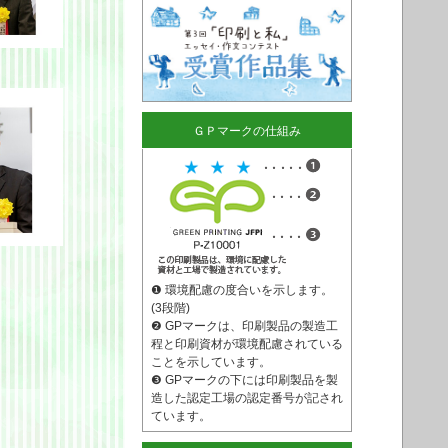
ＧＰマークの仕組み
❶ 環境配慮の度合いを示します。
(3段階)
❷ GPマークは、印刷製品の製造工
程と印刷資材が環境配慮されている
ことを示しています。
❸ GPマークの下には印刷製品を製
造した認定工場の認定番号が記され
ています。