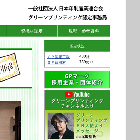
資機材認定
規程・参考資料
認定状況
ＧＰ認定工場
社
ＧＰ資機材
製品