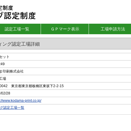
認定工場一覧
ＧＰマーク表示
工場申請方法
ィング認定工場詳細
セット
249
ま印刷株式会社
工場
4-0042 東京都東京都板橋区東坂下2-2-15
/02/28
s://www.kodama-print.co.jp/
ング認定工場一覧