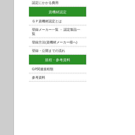
認定にかかる費用
資機材認定
ＧＰ資機材認定とは
登録メーカー一覧 ・ 認定製品一
覧
登録方法(資機材メーカー様へ)
登録・公開までの流れ
規程・参考資料
GP関連規程類
参考資料