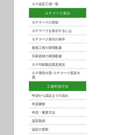
ＧＰ認定工場一覧
ＧＰマーク表示
ＧＰマークの意味
ＧＰマークを表示するには
ＧＰマーク表示の条件
製造工程の環境配慮
印刷資材の環境配慮
ＧＰ印刷製品普及状況
ＧＰ環境大賞･ＧＰマーク普及大
賞
工場申請方法
申請から認定までの流れ
申請書類
申請・審査方法
認定取得
認定の更新