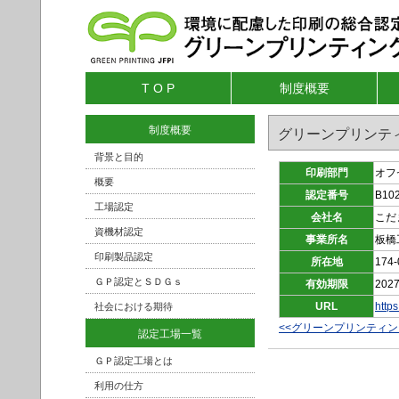
T O P
制度概要
制度概要
グリーンプリンテ
背景と目的
印刷部門
オフ
概要
認定番号
B10
工場認定
会社名
こだ
資機材認定
事業所名
板橋
印刷製品認定
所在地
17
ＧＰ認定とＳＤＧｓ
有効期限
2027
URL
http
社会における期待
<<グリーンプリンティ
認定工場一覧
ＧＰ認定工場とは
利用の仕方