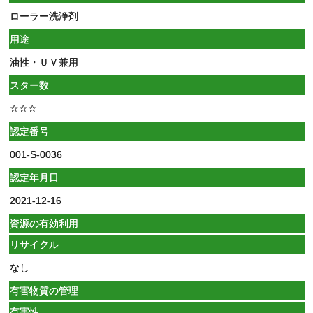
ローラー洗浄剤
用途
油性・ＵＶ兼用
スター数
☆☆☆
認定番号
001-S-0036
認定年月日
2021-12-16
資源の有効利用
リサイクル
なし
有害物質の管理
有害性