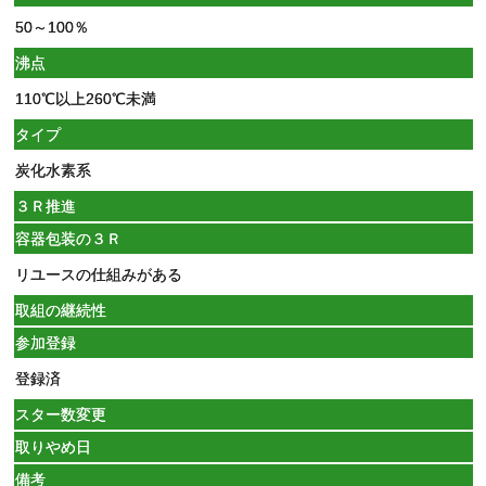
50～100％
沸点
110℃以上260℃未満
タイプ
炭化水素系
３Ｒ推進
容器包装の３Ｒ
リユースの仕組みがある
取組の継続性
参加登録
登録済
スター数変更
取りやめ日
備考