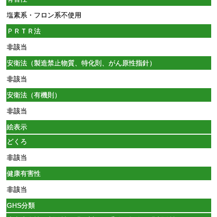
塩素系・フロン系不使用
ＰＲＴＲ法
非該当
安衛法（製造禁止物質、特化則、がん原性指針）
非該当
安衛法（有機則）
非該当
絵表示
どくろ
非該当
健康有害性
非該当
GHS分類