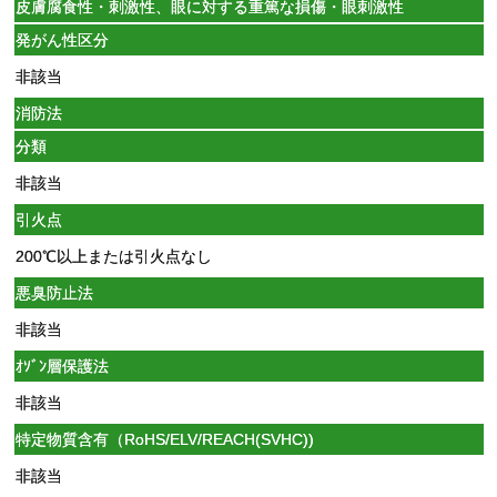
皮膚腐食性・刺激性、眼に対する重篤な損傷・眼刺激性
発がん性区分
非該当
消防法
分類
非該当
引火点
200℃以上または引火点なし
悪臭防止法
非該当
ｵｿﾞﾝ層保護法
非該当
特定物質含有（RoHS/ELV/REACH(SVHC))
非該当