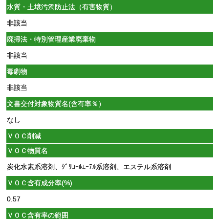
水質・土壌汚濁防止法（有害物質）
非該当
廃掃法・特別管理産業廃棄物
非該当
毒劇物
非該当
文書交付対象物質名(含有率％）
なし
ＶＯＣ削減
ＶＯＣ物質名
炭化水素系溶剤、ｸﾞﾘｺｰﾙｴｰﾃﾙ系溶剤、エステル系溶剤
ＶＯＣ含有成分率(%)
0.57
ＶＯＣ含有率の範囲