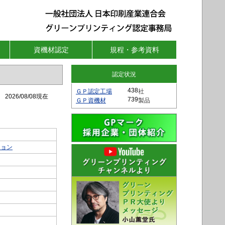
資機材認定
規程・参考資料
認定状況
ＧＰ認定工場
社
8/08現在
ＧＰ資機材
製品
ション