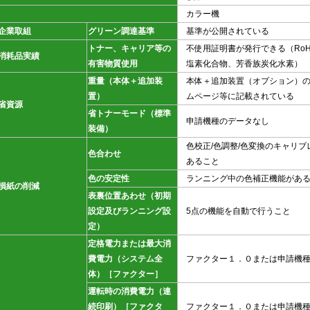
カラー機
企業取組
グリーン調達基準
基準が公開されている
トナー、キャリア等の
不使用証明書が発行できる（RoH
消耗品実績
有害物質使用
塩素化合物、芳香族炭化水素）
重量（本体＋追加装
本体＋追加装置（オプション）
置）
ムページ等に記載されている
省資源
省トナーモード（標準
申請機種のデータなし
装備）
色校正/色調整/色変換のキャリ
色合わせ
あること
色の安定性
ランニング中の色補正機能があ
損紙の削減
表裏位置あわせ（初期
設定及びランニング設
5点の機能を自動で行うこと
定）
定格電力または最大消
費電力（システム全
ファクター１．０または申請機
体）［ファクター］
運転時の消費電力（連
続印刷）［ファクタ
ファクター１．０または申請機