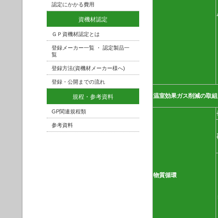
認定にかかる費用
資機材認定
ＧＰ資機材認定とは
登録メーカー一覧 ・ 認定製品一
覧
登録方法(資機材メーカー様へ)
登録・公開までの流れ
温室効果ガス削減の取組
規程・参考資料
GP関連規程類
参考資料
物質循環