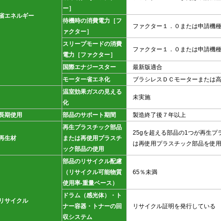
ー］
省エネルギー
待機時の消費電力［フ
ファクター１．０または申請機
ァクター］
スリープモードの消費
ファクター１．０または申請機
電力［ファクター］
国際エナジースター
最新版適合
モーター省エネ化
ブラシレスＤＣモーターまたは高
温室効果ガスの見える
未実施
化
長期使用
部品のサポート期間
製造終了後７年以上
再生プラスチック部品
25gを超える部品の1つが再生
再生材
または再使用プラスチ
は再使用プラスチック部品を使
ック部品の使用
部品のリサイクル配慮
（リサイクル可能物質
65％未満
使用率-重量ベース）
ドラム（感光体）・ト
リサイクル
ナー容器・トナーの回
リサイクル証明を発行している
収システム