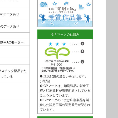
種のデータあり
種のデータあり
ＧＰマークの仕組み
効率ACモーター
プラスチック部品また
❶ 環境配慮の度合いを示します。
用している
(3段階)
❷ GPマークは、印刷製品の製造工
程と印刷資材が環境配慮されている
ことを示しています。
❸ GPマークの下には印刷製品を製
造した認定工場の認定番号が記され
ています。