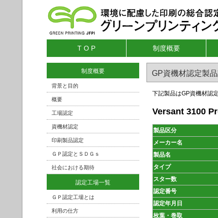
T O P
制度概要
制度概要
GP資機材認定製
背景と目的
下記製品はGP資
概要
Versant 3100 P
工場認定
資機材認定
製品区分
印刷製品認定
メーカー名
ＧＰ認定とＳＤＧｓ
製品名
タイプ
社会における期待
スター数
認定工場一覧
認定番号
ＧＰ認定工場とは
認定年月日
利用の仕方
枚葉・巻取