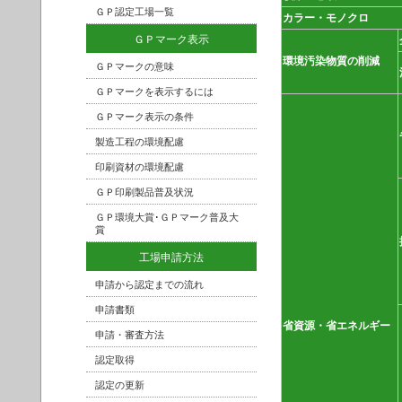
ＧＰ認定工場一覧
カラー・モノクロ
ＧＰマーク表示
環境汚染物質の削減
ＧＰマークの意味
ＧＰマークを表示するには
ＧＰマーク表示の条件
製造工程の環境配慮
印刷資材の環境配慮
ＧＰ印刷製品普及状況
ＧＰ環境大賞･ＧＰマーク普及大
賞
工場申請方法
申請から認定までの流れ
申請書類
省資源・省エネルギー
申請・審査方法
認定取得
認定の更新