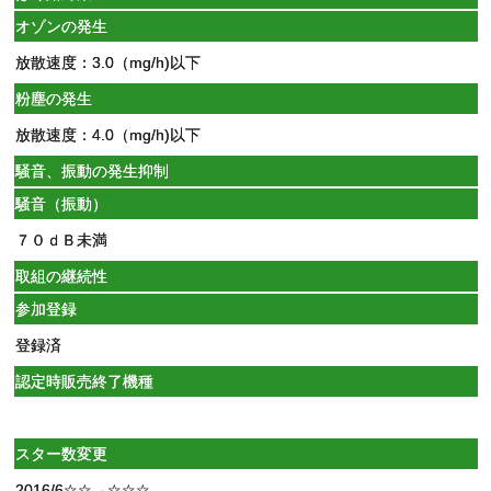
オゾンの発生
放散速度：3.0（mg/h)以下
粉塵の発生
放散速度：4.0（mg/h)以下
騒音、振動の発生抑制
騒音（振動）
７０ｄＢ未満
取組の継続性
参加登録
登録済
認定時販売終了機種
スター数変更
2016/6☆☆→☆☆☆