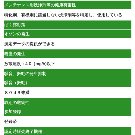
メンテナンス用洗浄剤等の健康有害性
特化則、有機則に該当しない洗浄剤等を特定し、使用している
ばく露対策
オゾンの発生
測定データの提供ができる
粉塵の発生
放散速度：4.0（mg/h)以下
騒音、振動の発生抑制
騒音（振動）
８０ｄＢ未満
取組の継続性
参加登録
登録済
認定時販売終了機種