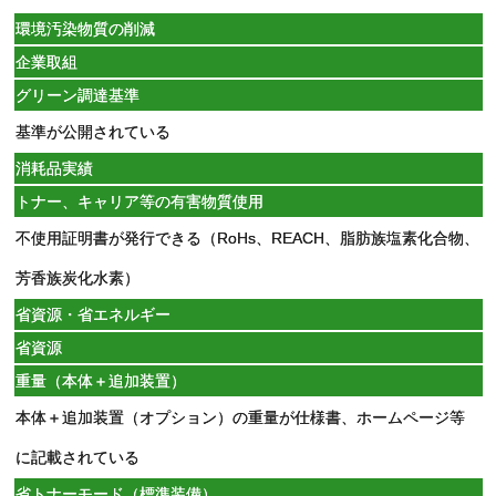
環境汚染物質の削減
企業取組
グリーン調達基準
基準が公開されている
消耗品実績
トナー、キャリア等の有害物質使用
不使用証明書が発行できる（RoHs、REACH、脂肪族塩素化合物、
芳香族炭化水素）
省資源・省エネルギー
省資源
重量（本体＋追加装置）
本体＋追加装置（オプション）の重量が仕様書、ホームページ等
に記載されている
省トナーモード（標準装備）