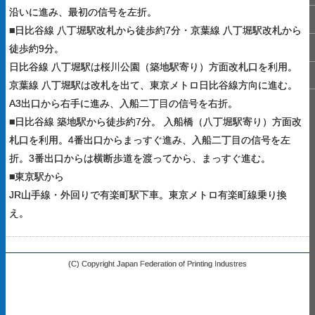
沿いに進み、最初の信号を左折。
■日比谷線 八丁堀駅改札から徒歩約7分・京葉線 八丁堀駅改札から
徒歩約9分。
日比谷線 八丁堀駅は桜川公園（築地駅寄り）方面改札口を利用。
京葉線 八丁堀駅は改札を出て、東京メトロ日比谷線方向に進む。
A3出口から右手に進み、入船二丁目の信号を右折。
■日比谷線 築地駅から徒歩約7分。 入船橋（八丁堀駅寄り）方面改
札口を利用。4番出口からまっすぐ進み、入船二丁目の信号を左
折。3番出口からは横断歩道を渡ってから、まっすぐ進む。
■東京駅から
JR山手線・外回りで有楽町駅下車。東京メトロ有楽町線乗り換
え。
(C) Copyright Japan Federation of Printing Industres