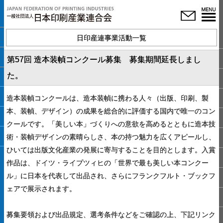
日印産連事業活動一覧
第57回 造本装幀コンクール募集 募集期間延長しまし
た。
造本装幀コンクールは、造本装幀に携わる人々（出版、印刷、製
本、装幀、デザイン）の成果を総合的に評価する国内で唯一のコン
クールです。「美しい本」づくりへの意欲を高めるとともに造本技
術・装幀デザインの素晴らしさ、本の持つ魅力を広くアピールし、
ひいては出版文化産業の発展に寄与することを目的とします。入賞
作品は、ドイツ・ライプツィヒの「世界で最も美しい本コンクー
ル」に日本を代表して出品され、さらにフランクフルト・ブックフ
ェアで展示されます。
募集要領および出品規定、選考条件などをご確認の上、下記リンク